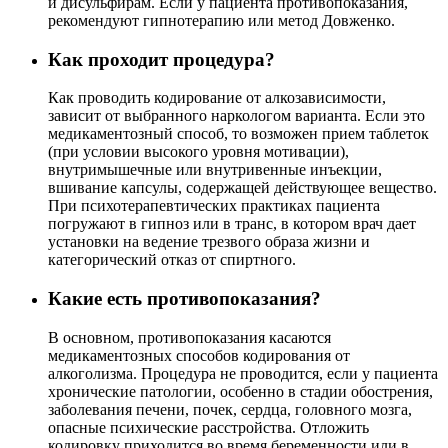
и дисульфирам. Если у пациента противопоказания,
рекомендуют гипнотерапию или метод Довженко.
Как проходит процедура?
Как проводить кодирование от алкозависимости,
зависит от выбранного наркологом варианта. Если это
медикаментозный способ, то возможен прием таблеток
(при условии высокого уровня мотивации),
внутримышечные или внутривенные инъекции,
вшивание капсулы, содержащей действующее вещество.
При психотерапевтических практиках пациента
погружают в гипноз или в транс, в котором врач дает
установки на ведение трезвого образа жизни и
категорический отказ от спиртного.
Какие есть противопоказания?
В основном, противопоказания касаются
медикаментозных способов кодирования от
алкоголизма. Процедура не проводится, если у пациента
хронические патологии, особенно в стадии обострения,
заболевания печени, почек, сердца, головного мозга,
опасные психические расстройства. Отложить
кодировку приходится во время беременности или в