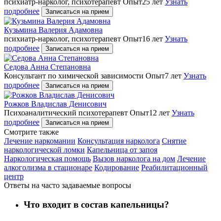
психиатр-нарколог, психотерапевт
Опыт25 лет
Узнать
подробнее
Записаться на прием
Кузьмина Валерия Адамовна
психиатр-нарколог, психотерапевт
Опыт16 лет
Узнать
подробнее
Записаться на прием
Седова Анна Степановна
Консультант по химической зависимости
Опыт7 лет
Узнать
подробнее
Записаться на прием
Рожков Владислав Денисович
Психоаналитический психотерапевт
Опыт12 лет
Узнать
подробнее
Записаться на прием
Cмотрите также
Лечение наркомании
Консультация нарколога
Снятие
наркологической ломки
Капельница от запоя
Наркологическая помощь
Вызов нарколога на дом
Лечение
алкоголизма в стационаре
Кодирование
Реабилитационный
центр
Ответы на часто задаваемые вопросы
Что входит в состав капельницы?